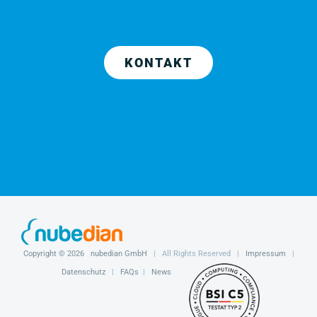
KONTAKT
Copyright ©
2026
nubedian GmbH
| All Rights Reserved |
Impressum
|
Datenschutz
|
FAQs
|
News