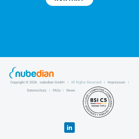
Copyright ©
2026
nubedian GmbH
| All Rights Reserved |
Impressum
|
Datenschutz
|
FAQs
|
News
LinkedIn