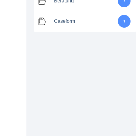
Beratung
7
Caseform
1