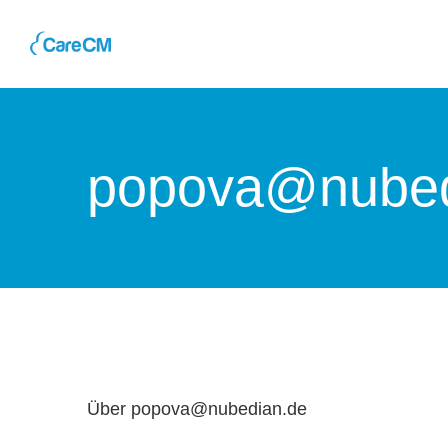
Skip
to
content
popova@nubed
Über
popova@nubedian.de